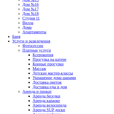
Дом №16
Дом №17
Дом №18
Студия 11
Вилла
Дома
Апартаменты
Баня
Услуги и развлечения
Фотосессии
Платные услуги
Ксерокопия
Прогулка на катере
Конные прогулки
Массаж
Детские мастер-классы
Украшение дома шарами
Доставка цветов
Доставка еды в дом
Аренда и прокат
Аренда беседки
Аренда караоке
Аренда велосипеда
Аренда SUP доски