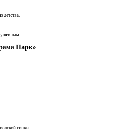
з детства.
 душевным.
орама Парк»
ородской гонки.