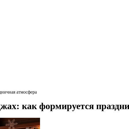
дничная атмосфера
джах: как формируется праздн