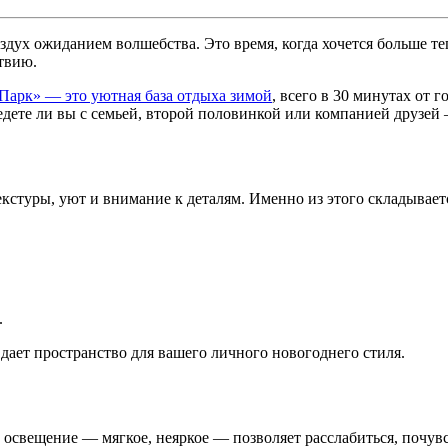
здух ожиданием волшебства. Это время, когда хочется больше те
твию.
арк» — это уютная база отдыха зимой
, всего в 30 минутах от 
 едете ли вы с семьей, второй половинкой или компанией друзе
 текстуры, уют и внимание к деталям. Именно из этого складывае
.
ает пространство для вашего личного новогоднего стиля.
ое освещение — мягкое, неяркое — позволяет расслабиться, поч