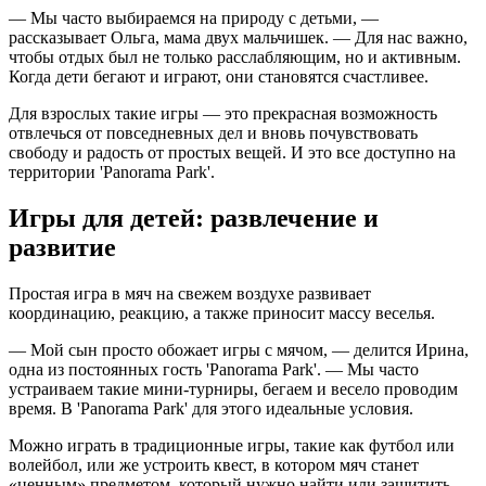
— Мы часто выбираемся на природу с детьми, —
рассказывает Ольга, мама двух мальчишек. — Для нас важно,
чтобы отдых был не только расслабляющим, но и активным.
Когда дети бегают и играют, они становятся счастливее.
Для взрослых такие игры — это прекрасная возможность
отвлечься от повседневных дел и вновь почувствовать
свободу и радость от простых вещей. И это все доступно на
территории 'Panorama Park'.
Игры для детей: развлечение и
развитие
Простая игра в мяч на свежем воздухе развивает
координацию, реакцию, а также приносит массу веселья.
— Мой сын просто обожает игры с мячом, — делится Ирина,
одна из постоянных гость 'Panorama Park'. — Мы часто
устраиваем такие мини-турниры, бегаем и весело проводим
время. В 'Panorama Park' для этого идеальные условия.
Можно играть в традиционные игры, такие как футбол или
волейбол, или же устроить квест, в котором мяч станет
«ценным» предметом, который нужно найти или защитить.